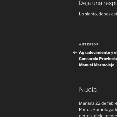
Deja una resp
Lo siento, debes es
ANTERIOR
Agradecimiento y el
Consorcio Provinci
Manuel Marmolejo
Nucia
Mañana 22 de febre
Perros Homologados 
perros oficialment