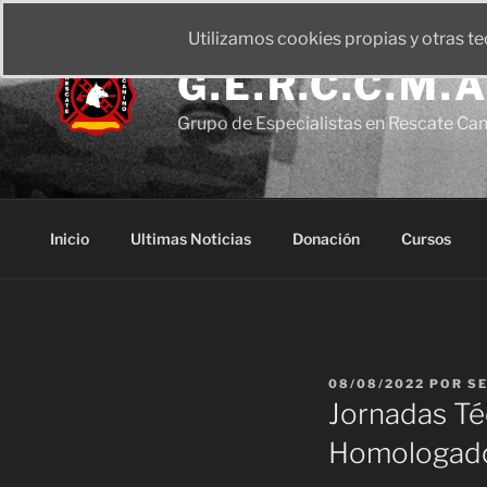
Utilizamos cookies propias y otras t
G.E.R.C.C.M.A
Grupo de Especialistas en Rescate Ca
Inicio
Ultimas Noticias
Donación
Cursos
08/08/2022
POR
S
Jornadas Té
Homologado