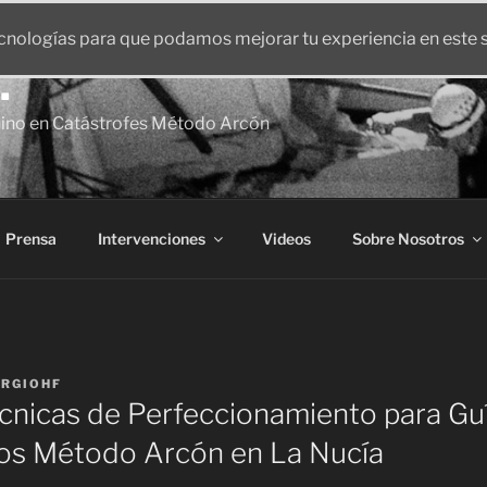
ecnologías para que podamos mejorar tu experiencia en este s
.
nino en Catástrofes Método Arcón
Prensa
Intervenciones
Videos
Sobre Nosotros
ERGIOHF
cnicas de Perfeccionamiento para Guí
s Método Arcón en La Nucía