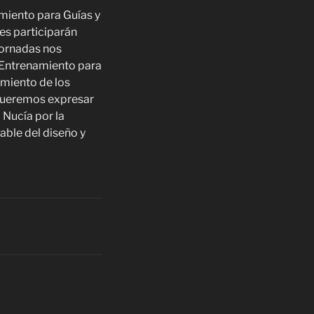
iento para Guías y
es participarán
jornadas nos
 Entrenamiento para
amiento de los
queremos expresar
 Nucía por la
ble del diseño y