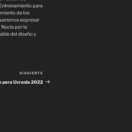
 Entrenamiento para
amiento de los
queremos expresar
 Nucía por la
ble del diseño y
SIGUIENTE
 para Ucrania 2022