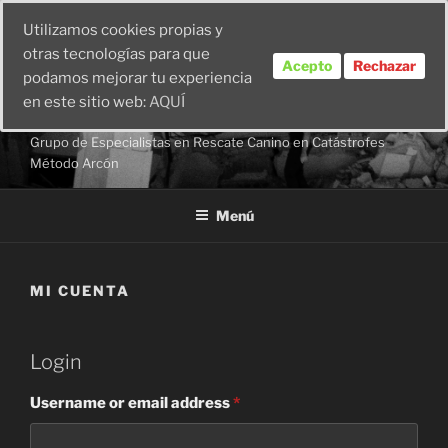
Utilizamos cookies propias y
otras tecnologías para que
Acepto
Rechazar
podamos mejorar tu experiencia
en este sitio web:
AQUÍ
G.E.R.C.C.M.A.
Grupo de Especialistas en Rescate Canino en Catástrofes
Método Arcón
Menú
MI CUENTA
Login
Username or email address
*