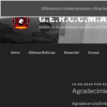
Utilizamos cookies propias y otras t
G.E.R.C.C.M.A
Grupo de Especialistas en Rescate Ca
Inicio
Ultimas Noticias
Donación
Cursos
16/09/2020
POR
SE
Agradecimi
Agradecer a la Emba