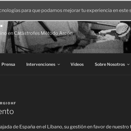
ecnologías para que podamos mejorar tu experiencia en este s
.
nino en Catástrofes Método Arcón
Prensa
Intervenciones
Videos
Sobre Nosotros
RGIOHF
ento
jada de España en el Líbano, su gestión en favor de nuestro t